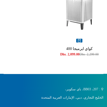
كواي ايرميجا 400
السعر
Dhs. 2,299.00
سعر
Dhs. 2,099.00
العادي
البيع
⚲ : 207، BB03، باي سكوير،
الخليج التجاري، دبي، الإمارات العربية المتحدة