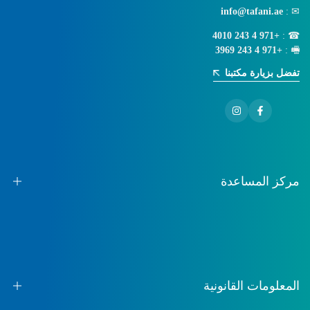
info@tafani.ae
✉ :
+971 4 243 4010
☎ :
+971 4 243 3969
🖷 :
تفضل بزيارة مكتبنا
فيسبوك
انستجرام
مركز المساعدة
معلومات عنا
اتصال
التعليمات
المعلومات القانونية