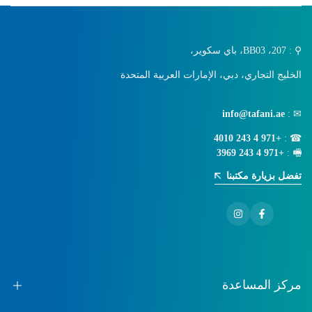
⚲ : 207، BB03، باي سكوير،
الخليج التجاري، دبي، الإمارات العربية المتحدة
info@tafani.ae
✉ :
+971 4 243 4010
☎ :
+971 4 243 3969
🖷 :
تفضل بزيارة مكتبنا
فيسبوك
انستجرام
مركز المساعدة